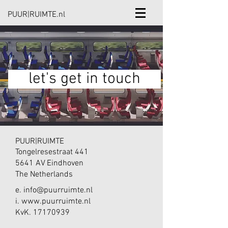
PUUR|RUIMTE.nl
let's get in touch
PUUR|RUIMTE
Tongelresestraat 441
5641 AV Eindhoven
The Netherlands
e.
info@puurruimte.nl
i. www.puurruimte.nl
KvK.
17170939